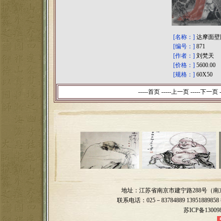
[名称：]
达摩面壁
[编号：]
871
[作者：]
刘梵天
[价格：]
5600.00
[规格：]
60X50
-----首页 -----上一页
-----
下一页
-
地址：江苏省南京市建宁路288号（
联系电话：025－83784889 13951889858 微
苏ICP备13009