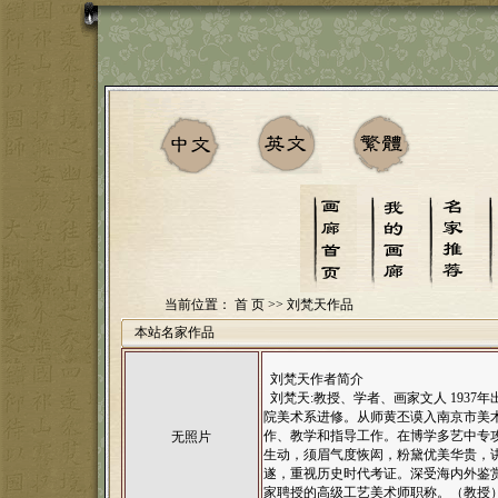
当前位置：
首 页
>>
刘梵天
作品
本站名家作品
刘梵天作者简介
刘梵天:教授、学者、画家文人 1937
院美术系进修。从师黄丕谟入南京市美
作、教学和指导工作。在博学多艺中专
无照片
生动，须眉气度恢闳，粉黛优美华贵，
遂，重视历史时代考证。深受海内外鉴赏家
家聘授的高级工艺美术师职称。（教授）同