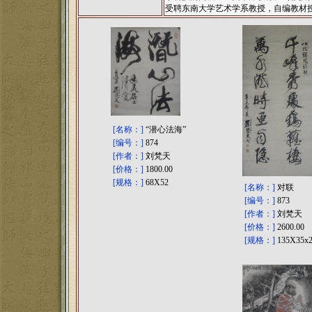
受聘东南大学艺术学系教授，自编教材授
[名称：]
“潜心法海”
[编号：]
874
[作者：]
刘梵天
[价格：]
1800.00
[规格：]
68X52
[名称：]
对联
[编号：]
873
[作者：]
刘梵天
[价格：]
2600.00
[规格：]
135X35x