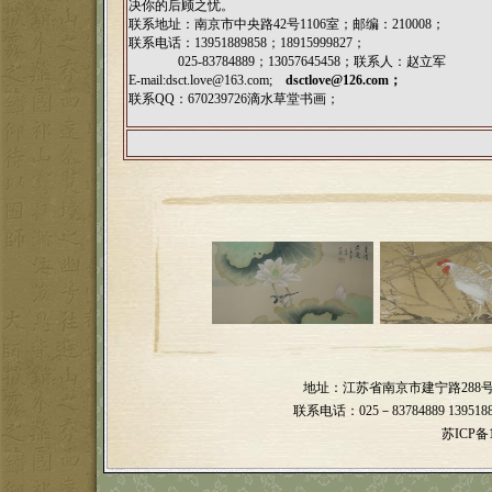
决你的后顾之忧。
联系地址：南京市中央路42号1106室；邮编：210008；
联系电话：13951889858；18915999827；
025-83784889；13057645458；联系人：赵立军
E-mail:
dsct.love@163.com;
dsctlove@126.com
；
联系QQ：670239726滴水草堂书画；
地址：江苏省南京市建宁路28
联系电话：025－83784889 139518898
苏ICP备1