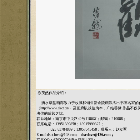
徐茂然作品介绍：
滴水草堂画廊致力于收藏和销售新金陵画派杰出书画名家的作
（
http://www.dsct.cn/
）及画廊以诚信为本，广结善缘,作品不仅
决你的后顾之忧。
联系地址：南京市中央路42号1106室；邮编：210008；
联系电话：13951889858；18915999827；
025-83784889；13057645458；联系人：赵立军
E-mail:
dsct.love@163.com;
dsctlove@126.com
；