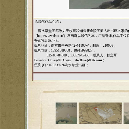
徐茂然作品介绍：
滴水草堂画廊致力于收藏和销售新金陵画派杰出书画名家的作
（
http://www.dsct.cn/
）及画廊以诚信为本，广结善缘,作品不仅
决你的后顾之忧。
联系地址：南京市中央路42号1106室；邮编：210008；
联系电话：13951889858；18915999827；
025-83784889；13057645458；联系人：赵立军
E-mail:
dsct.love@163.com;
dsctlove@126.com
；
联系QQ：670239726滴水草堂书画；